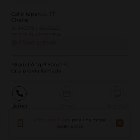
Calle lepanto, 17
Chella
39.040378 | -0.658223
39º2'25''N | 0º39'29''W
CÓMO LLEGAR
Miguel Ángel Sanchis.

Cita previa llamada
Llamar
Email
Sitio Web
Descarga la app
para una mejor
experiencia
Informar problema