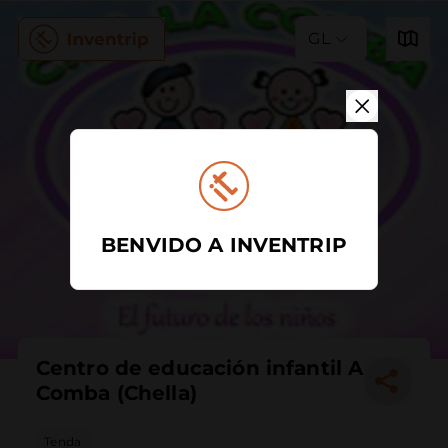
GL
BENVIDO A INVENTRIP
Centro de educación infantil A
Comba (Chella)
Tenda