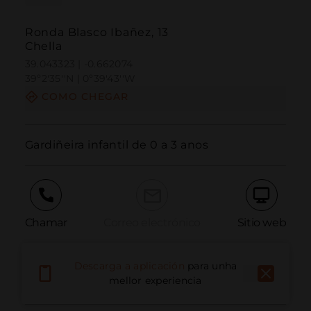
Ronda Blasco Ibañez, 13
Chella
39.043323 | -0.662074
39º2'35''N | 0º39'43''W
COMO CHEGAR
Gardiñeira infantil de 0 a 3 anos
Chamar
Correo electrónico
Sitio web
Descarga a aplicación
para unha
Informar dun problema
mellor experiencia