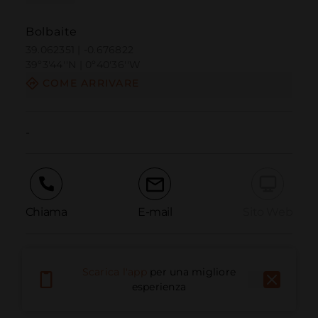
Bolbaite
39.062351 | -0.676822
39º3'44''N | 0º40'36''W
COME ARRIVARE
-
Chiama
E-mail
Sito Web
Segnala problema
Scarica l'app
per una migliore
esperienza