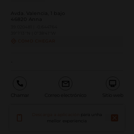
Avda. Valencia, 1 bajo
46820 Anna
39.020481 | -0.644764
39º1'13''N | 0º38'41''W
COMO CHEGAR
-
Chamar
Correo electrónico
Sitio web
Descarga a aplicación
para unha
Informar dun problema
mellor experiencia