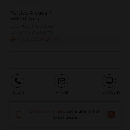
Partida Alegea, 1
46820 Anna
39.017667 | -0.649447
39º1'3''N | 0º38'58''W
COM ARRIBAR-HI
-
Trucar
Email
Lloc Web
Descarrega l'app
per a una millor
Informar problema
experiència