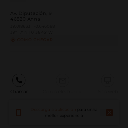
Av. Diputación, 9
46820 Anna
39.018633 | -0.646068
39º1'7''N | 0º38'45''W
COMO CHEGAR
-
Chamar
Correo electrónico
Sitio web
Descarga a aplicación
para unha
Informar dun problema
mellor experiencia