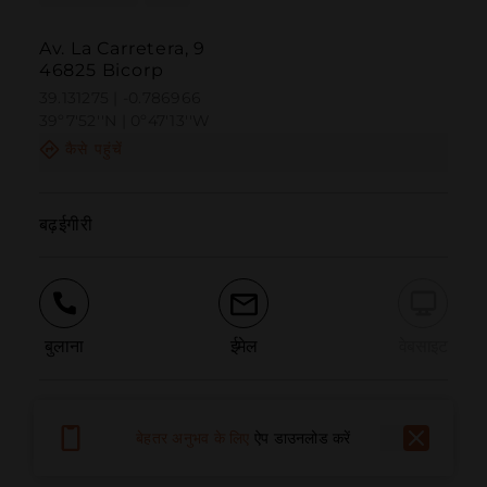
Av. La Carretera, 9
46825 Bicorp
39.131275 | -0.786966
39º7'52''N | 0º47'13''W
कैसे पहुंचें
बढ़ईगीरी
बुलाना
ईमेल
वेबसाइट
समस्या की सूचना दें
बेहतर अनुभव के लिए
ऐप डाउनलोड करें