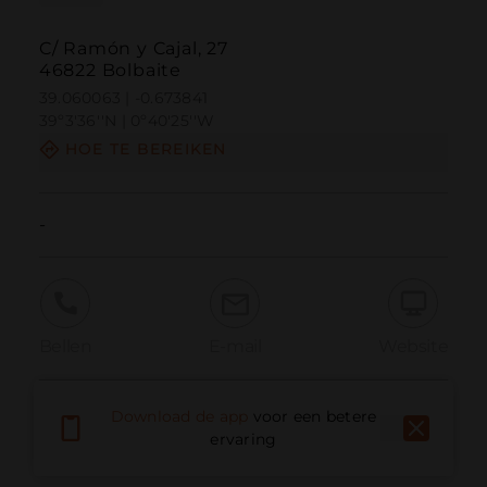
C/ Ramón y Cajal, 27
46822 Bolbaite
39.060063 | -0.673841
39º3'36''N | 0º40'25''W
HOE TE BEREIKEN
-
Bellen
E-mail
Website
Download de app
voor een betere
Probleem melden
ervaring