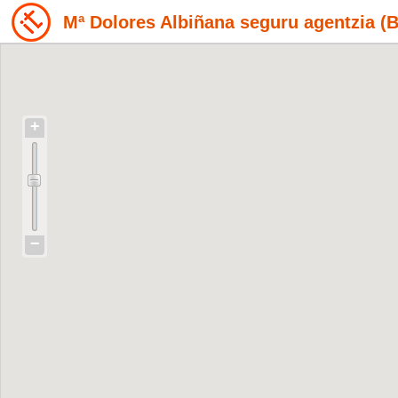
Mª Dolores Albiñana seguru agentzia (B
+
−