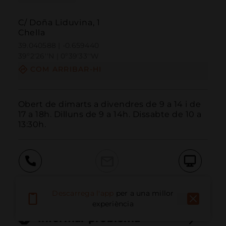
C/ Doña Liduvina, 1
Chella
39.040588 | -0.659440
39º2'26''N | 0º39'33''W
COM ARRIBAR-HI
Obert de dimarts a divendres de 9 a 14 i de 
17 a 18h. Dilluns de 9 a 14h. Dissabte de 10 a 
13:30h.
Trucar
Email
Lloc Web
Descarrega l'app
per a una millor
experiència
Informar problema