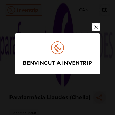
CA
BENVINGUT A INVENTRIP
Parafarmàcia Llaudes (Chella)
Benestar i salut