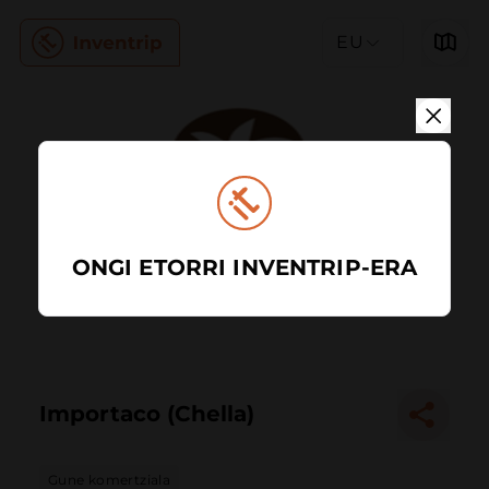
EU
ONGI ETORRI INVENTRIP-ERA
Importaco (Chella)
Gune komertziala