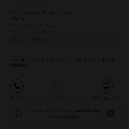
Carretera de Bolbaite s/n
Chella
39.046091 | -0.668844
39º2'45''N | 0º40'7''W
NOLA IRITSI
Garrapiñatu eta txokolatezko fruitu sekoen 
fabrika
Deitu
E-posta
Webgunea
Deskargatu aplikazioa
esperientzia
hobea izateko
Eman arazoa