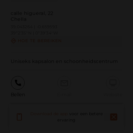
calle higueral, 22
Chella
39.043264 | -0.659593
39º2'35''N | 0º39'34''W
HOE TE BEREIKEN
Uniseks kapsalon en schoonheidscentrum
Bellen
E-mail
Website
Download de app
voor een betere
Probleem melden
ervaring