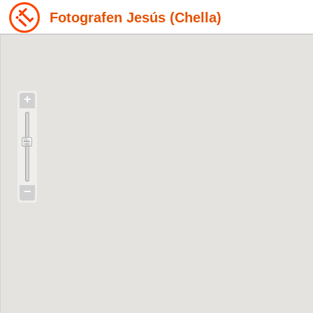
Fotografen Jesús (Chella)
+
−