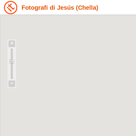
Fotografi di Jesús (Chella)
+
−