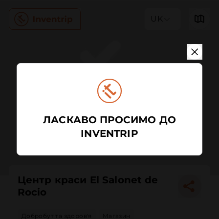
UK
ЛАСКАВО ПРОСИМО ДО
INVENTRIP
Центр краси El Salonet de
Rocio
Добробут та здоров'я
Магазин