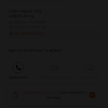
Calle Mayor, 105
46820 Anna
39.021634 | -0.649419
39º1'17''N | 0º38'57''W
ЯК ДІСТАТИСЯ
Центр естетики та краси
Дзвонити
Електронна пошта
Веб-сайт
Завантажте додаток
для кращого
Повідомити про проблему
досвіду