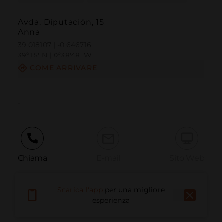
Avda. Diputación, 15
Anna
39.018107 | -0.646716
39º1'5''N | 0º38'48''W
COME ARRIVARE
-
Chiama
E-mail
Sito Web
Scarica l'app
per una migliore
Segnala problema
esperienza