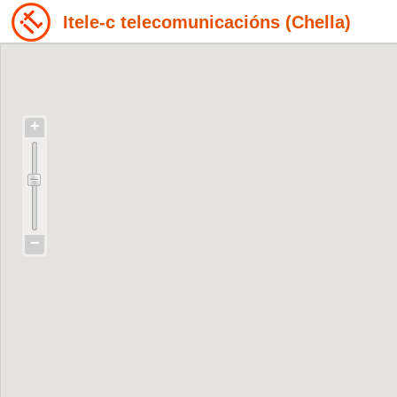
Itele-c telecomunicacións (Chella)
+
−