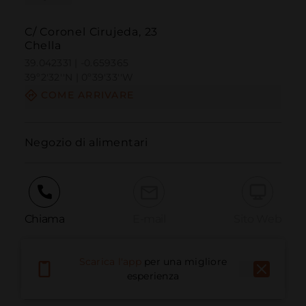
C/ Coronel Cirujeda, 23
Chella
39.042331 | -0.659365
39º2'32''N | 0º39'33''W
COME ARRIVARE
Negozio di alimentari
Chiama
E-mail
Sito Web
Scarica l'app
per una migliore
Segnala problema
esperienza