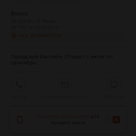
Bicorp
39.132647 | -0.791461
39º7'57''N | 0º47'29''W
КАК ДОБРАТЬСЯ
Городской бассейн. Открыт с июля по 
сентябрь.
Вызов
Электронная почта
Веб-сайт
Скачайте приложение
для
Сообщить о проблеме
лучшего опыта