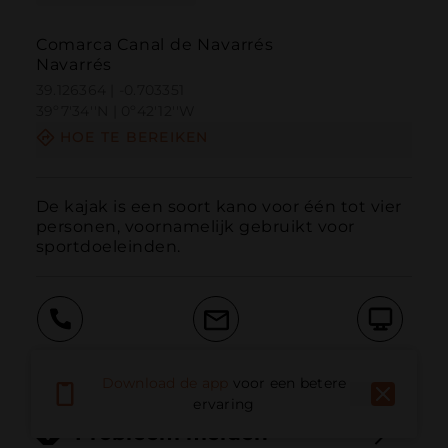
Comarca Canal de Navarrés
Navarrés
39.126364 | -0.703351
39º7'34''N | 0º42'12''W
HOE TE BEREIKEN
De kajak is een soort kano voor één tot vier 
personen, voornamelijk gebruikt voor 
sportdoeleinden.
Bellen
E-mail
Website
Download de app
voor een betere
ervaring
Probleem melden