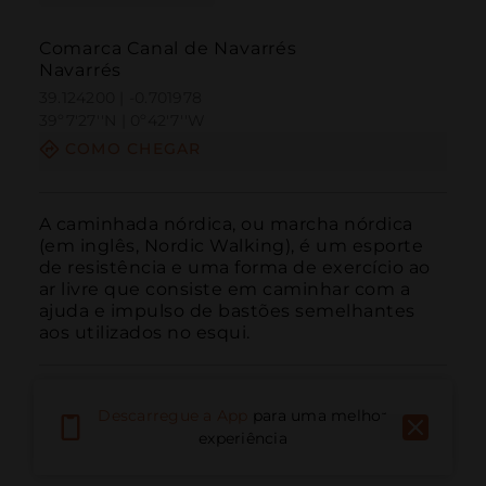
Comarca Canal de Navarrés
Navarrés
39.124200 | -0.701978
39º7'27''N | 0º42'7''W
COMO CHEGAR
A caminhada nórdica, ou marcha nórdica 
(em inglês, Nordic Walking), é um esporte 
de resistência e uma forma de exercício ao 
ar livre que consiste em caminhar com a 
ajuda e impulso de bastões semelhantes 
aos utilizados no esqui.
Descarregue a App
para uma melhor
experiência
Ligar
E-mail
Site