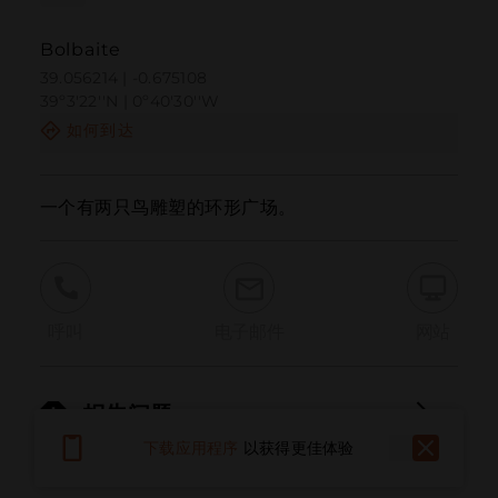
Bolbaite
39.056214 | -0.675108
39º3'22''N | 0º40'30''W
如何到达
一个有两只鸟雕塑的环形广场。
呼叫
电子邮件
网站
报告问题
下载应用程序
以获得更佳体验