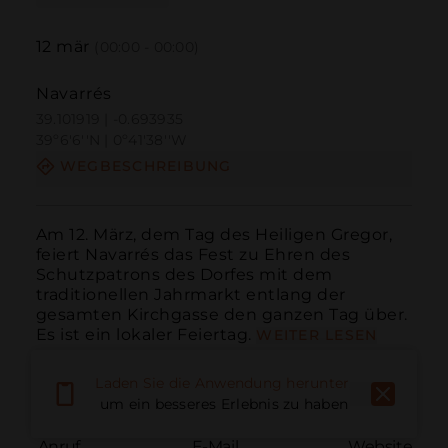
12
mär
(00:00 - 00:00)
Navarrés
39.101919 | -0.693935
39º6'6''N | 0º41'38''W
WEGBESCHREIBUNG
Am 12. März, dem Tag des Heiligen Gregor, 
feiert Navarrés das Fest zu Ehren des 
Schutzpatrons des Dorfes mit dem 
traditionellen Jahrmarkt entlang der 
gesamten Kirchgasse den ganzen Tag über. 
Es ist ein lokaler Feiertag.
WEITER LESEN
Laden Sie die Anwendung herunter,
um ein besseres Erlebnis zu haben
Anruf
E-Mail
Website