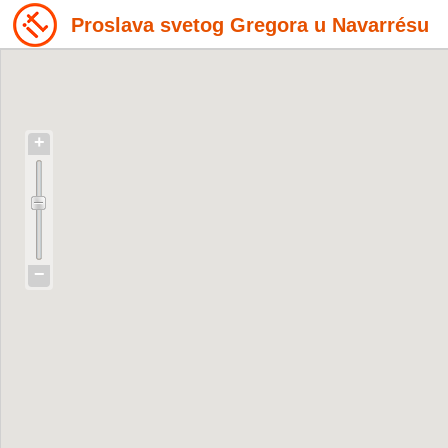
Proslava svetog Gregora u Navarrésu
+
−