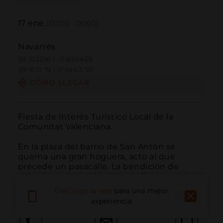
17
ene
(00:00 - 00:00)
Navarrés
39.103316 | -0.695459
39º6'11''N | 0º41'43''W
CÓMO LLEGAR
Fiesta de Interés Turístico Local de la 
Comunitat Valenciana.

En la plaza del barrio de San Antón se 
quema una gran hoguera, acto al que 
precede un pasacalle. La bendición de 
animales culmina los días de fiesta en el 
municipio.
Descarga la app
para una mejor
experiencia