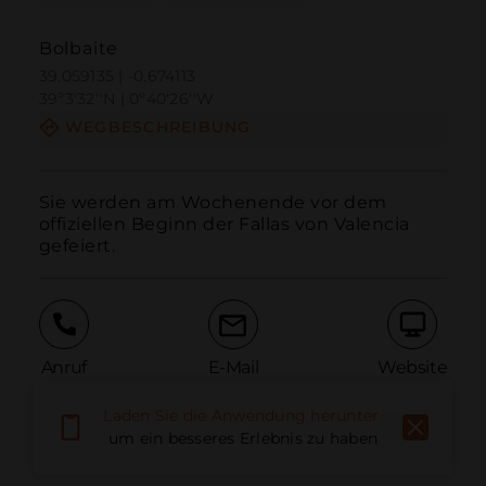
Bolbaite
39.059135 | -0.674113
39º3'32''N | 0º40'26''W
WEGBESCHREIBUNG
Sie werden am Wochenende vor dem 
offiziellen Beginn der Fallas von Valencia 
gefeiert.
Anruf
E-Mail
Website
Laden Sie die Anwendung herunter,
um ein besseres Erlebnis zu haben
Problem melden