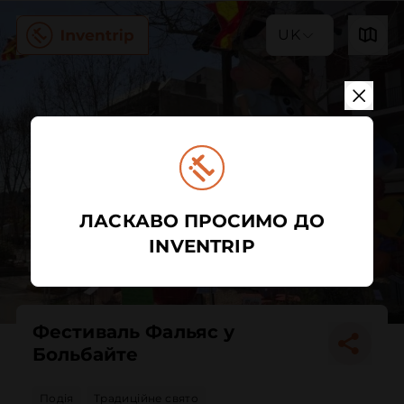
UK
ЛАСКАВО ПРОСИМО ДО
INVENTRIP
Фестиваль Фальяс у
Больбайте
Подія
Традиційне свято