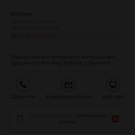
Bolbaite
39.059135 | -0.674113
39º3'32''N | 0º40'26''W
ЯК ДІСТАТИСЯ
Відзначаються вихідними напередодні 
офіційного початку Фальяс у Валенсії
Дзвонити
Електронна пошта
Веб-сайт
Завантажте додаток
для кращого
Повідомити про проблему
досвіду