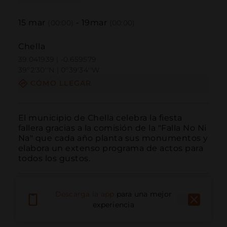
15
mar
-
19
mar
(00:00)
(00:00)
Chella
39.041939 | -0.659579
39º2'30''N | 0º39'34''W
CÓMO LLEGAR
El municipio de Chella celebra la fiesta 
fallera gracias a la comisión de la "Falla No Ni 
Na" que cada año planta sus monumentos y 
elabora un extenso programa de actos para 
todos los gustos.
Descarga la app
para una mejor
experiencia
Llamar
Email
Sitio Web