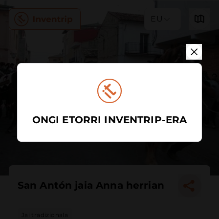
EU
ONGI ETORRI INVENTRIP-ERA
San Antón jaia Anna herrian
Jai tradizionala