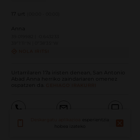
17
urt
(00:00 - 00:00)
Anna
39.019982 | -0.643233
39º1'11''N | 0º38'35''W
NOLA IRITSI
Urtarrilaren 17a iristen denean, San Antonio 
Abad Anna herriko zaindariaren omenez 
ospatzen da.
GEHIAGO IRAKURRI
Deskargatu aplikazioa
esperientzia
Deitu
E-posta
Webgunea
hobea izateko