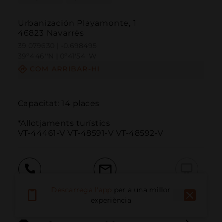
Urbanización Playamonte, 1
46823 Navarrés
39.079630 | -0.698495
39º4'46''N | 0º41'54''W
COM ARRIBAR-HI
Capacitat: 14 places

*Allotjaments turístics

VT-44461-V VT-48591-V VT-48592-V
Trucar
Email
Lloc Web
Descarrega l'app
per a una millor
experiència