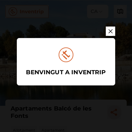
CA
BENVINGUT A INVENTRIP
Apartaments Balcó de les
Fonts
Allotjament
Apartament