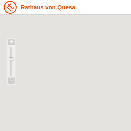
Rathaus von Quesa
+
−