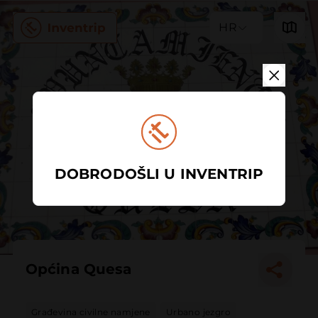
HR
DOBRODOŠLI U INVENTRIP
Općina Quesa
Građevina civilne namjene
Urbano jezgro