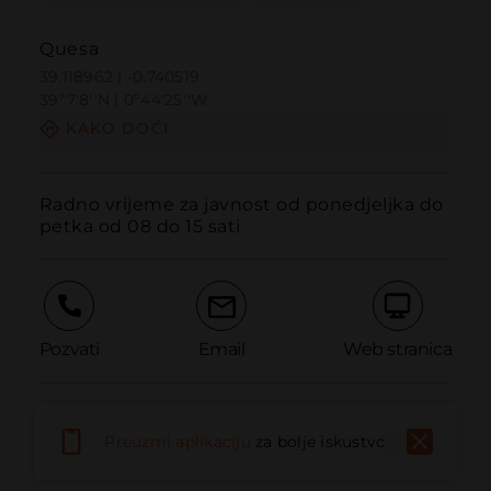
Quesa
39.118962 | -0.740519
39º7'8''N | 0º44'25''W
KAKO DOĆI
Radno vrijeme za javnost od ponedjeljka do 
petka od 08 do 15 sati
Pozvati
Email
Web stranica
Prijaviti problem
Preuzmi aplikaciju
za bolje iskustvo