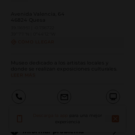
Avenida Valencia, 64
46824 Quesa
39.116951 | -0.736722
39º7'1''N | 0º44'12''W
CÓMO LLEGAR
Museo dedicado a los artistas locales y 
donde se realizan exposiciones culturales.
LEER MÁS
Llamar
Email
Sitio Web
Descarga la app
para una mejor
experiencia
Informar problema