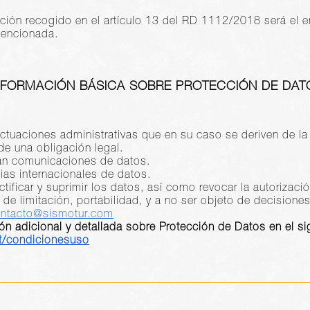
ción recogido en el artículo 13 del RD 1112/2018 será el e
mencionada.
NFORMACIÓN BÁSICA SOBRE PROTECCIÓN DE DAT
 actuaciones administrativas que en su caso se deriven de la
de una obligación legal.
arán comunicaciones de datos.
ias internacionales de datos.
tificar y suprimir los datos, así como revocar la autorizació
s de limitación, portabilidad, y a no ser objeto de decision
ntacto@sismotur.com
ón adicional y detallada sobre Protección de Datos en el si
nt/condicionesuso