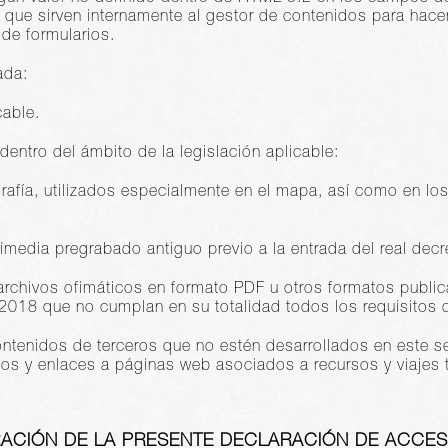
 que sirven internamente al gestor de contenidos para hace
de formularios.
ada:
cable.
dentro del ámbito de la legislación aplicable:
rafía, utilizados especialmente en el mapa, así como en los
media pregrabado antiguo previo a la entrada del real decr
r archivos ofimáticos en formato PDF u otros formatos publi
2018 que no cumplan en su totalidad todos los requisitos d
tenidos de terceros que no estén desarrollados en este serv
os y enlaces a páginas web asociados a recursos y viajes tu
ACIÓN DE LA PRESENTE DECLARACIÓN DE ACCESI