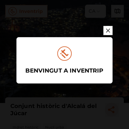
CA
BENVINGUT A INVENTRIP
Conjunt històric d'Alcalá del
Júcar
Indret històric
Nucli urbà