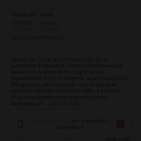
Alcalá del Júcar
39.191372 | -1.429296
39º11'28''N | 1º25'45''W
COM ARRIBAR-HI
Alcalà del Júcar és un municipi de la 
província d'Albacete. La seva economia es 
basa principalment en l'agricultura i 
especialment en el turisme, la principal font 
d'ingressos del municipi. Va ser declarat 
conjunt Històric-Artístic el 1982. Es tracta 
d'un dels pobles més espectaculars i 
pintorescos ...
LLEGIR MÉS
Descarrega l'app
per a una millor
experiència
Trucar
Email
Lloc Web