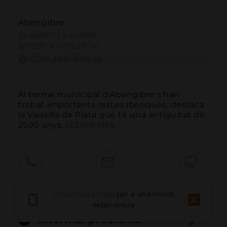
Abengibre
39.208707 | -1.540988
39º12'31''N | 1º32'27''W
COM ARRIBAR-HI
Al terme municipal d'Abengibre s'han 
trobat importants restes ibèriques, destaca 
la Vaixella de Plata que té una antiguitat de 
2500 anys.
LLEGIR MÉS
Trucar
Email
Lloc Web
Descarrega l'app
per a una millor
experiència
Informar problema