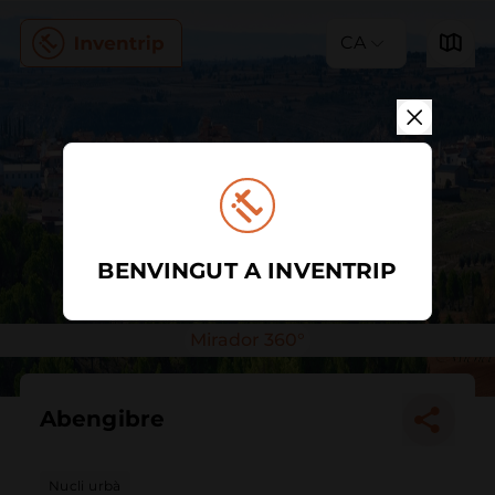
CA
BENVINGUT A INVENTRIP
Mirador 360°
Abengibre
Nucli urbà