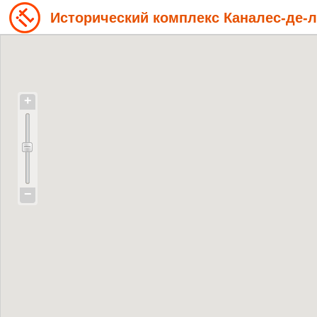
Исторический комплекс Каналес-де-
+
−