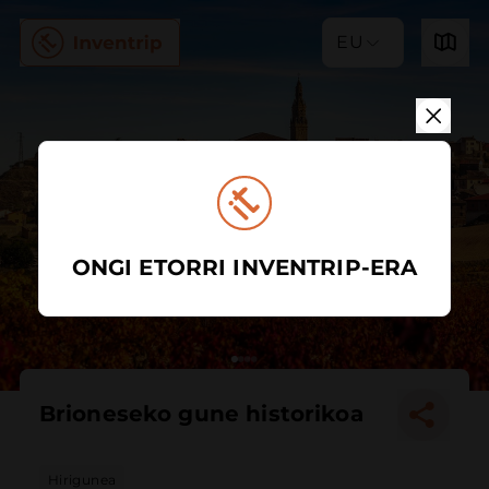
EU
ONGI ETORRI INVENTRIP-ERA
Brioneseko gune historikoa
Hirigunea