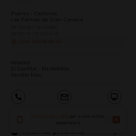
Puerto - Canteras
Las Palmas de Gran Canaria
28.150109 | -15.431886
28º9'0''N | 15º25'54''W
COM ARRIBAR-HI
Mirador

El Confital - Els Nidillos

Sender blau
Trucar
Email
Lloc Web
Descarrega l'app
per a una millor
experiència
Informar problema