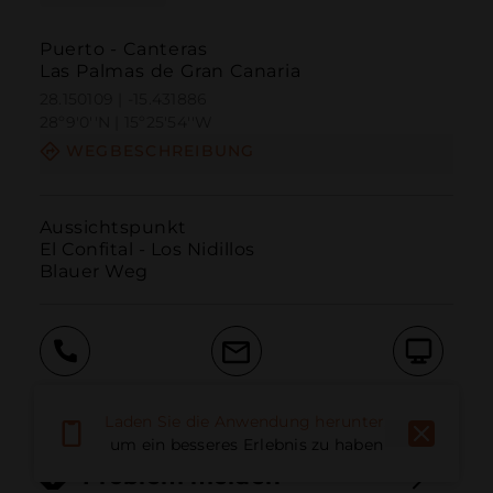
Puerto - Canteras
Las Palmas de Gran Canaria
28.150109 | -15.431886
28º9'0''N | 15º25'54''W
WEGBESCHREIBUNG
Aussichtspunkt

El Confital - Los Nidillos

Blauer Weg
Anruf
E-Mail
Website
Laden Sie die Anwendung herunter,
um ein besseres Erlebnis zu haben
Problem melden