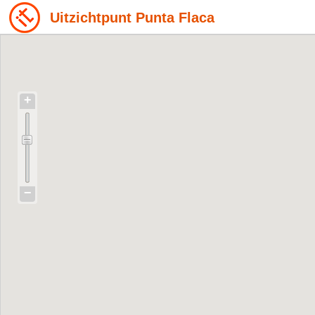
Uitzichtpunt Punta Flaca
+
−