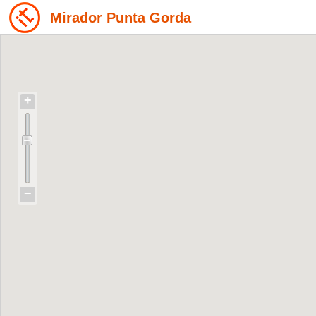
Mirador Punta Gorda
+
−