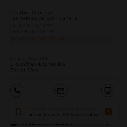
Puerto - Canteras
Las Palmas de Gran Canaria
28.150919 | -15.431737
28º9'3''N | 15º25'54''W
WEGBESCHREIBUNG
Aussichtspunkt

El Confital - Los Nidillos

Blauer Weg
Anruf
E-Mail
Website
Laden Sie die Anwendung herunter,
um ein besseres Erlebnis zu haben
Problem melden