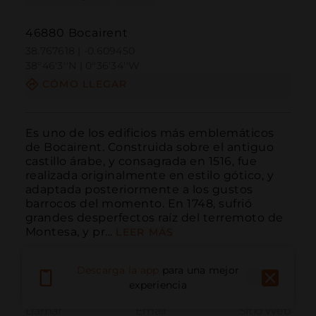
46880 Bocairent
38.767618 | -0.609450
38º46'3''N | 0º36'34''W
CÓMO LLEGAR
Es uno de los edificios más emblemáticos 
de Bocairent. Construida sobre el antiguo 
castillo árabe, y consagrada en 1516, fue 
realizada originalmente en estilo gótico, y 
adaptada posteriormente a los gustos 
barrocos del momento. En 1748, sufrió 
grandes desperfectos raíz del terremoto de 
Montesa, y pr...
LEER MÁS
Descarga la app
para una mejor
experiencia
Llamar
Email
Sitio Web