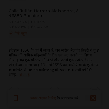
Calle Julián Herrero Aleixandre, 6
46880 Bocairent
38.766924 | -0.611725
38º46'0''N | 0º36'42''W
कैसे पहुंचें
इतिहास 1556 के वर्ष में जाता है, जब मोसेन मेल्कोर हिएरो ने कुछ 
भविष्य की धार्मिक महिलाओं के लिए एक मठ बनाने का निर्णय 
लिया। यह एक परिसर को घेरने और उसमें एक रूपेस्ट्रे मठ 
खोदने का मामला था। 10 मार्च 1556 को, वालेंसिया के एस्पेरांज़ा 
के कॉन्वेंट से छह नन बोकैरेंट पहुंचीं, हालांकि वे उसी वर्ष 10 
अक्टू...
और पढ़ें
बेहतर अनुभव के लिए
ऐप डाउनलोड करें
बुलाना
ईमेल
वेबसाइट