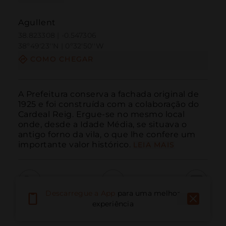
Agullent
38.823308 | -0.547306
38º49'23''N | 0º32'50''W
COMO CHEGAR
A Prefeitura conserva a fachada original de 
1925 e foi construída com a colaboração do 
Cardeal Reig. Ergue-se no mesmo local 
onde, desde a Idade Média, se situava o 
antigo forno da vila, o que lhe confere um 
importante valor histórico.
LEIA MAIS
Descarregue a App
para uma melhor
Ligar
E-mail
Site
experiência