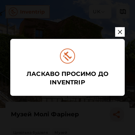
UK
ЛАСКАВО ПРОСИМО ДО
INVENTRIP
Музей Молі Фарінер
Цивільна будівля
Музей