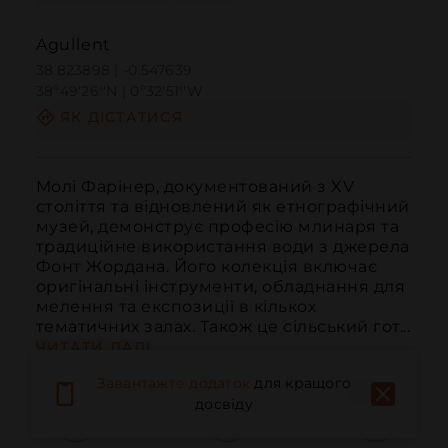
Agullent
38.823898 | -0.547639
38º49'26''N | 0º32'51''W
ЯК ДІСТАТИСЯ
Молі Фарінер, документований з XV 
століття та відновлений як етнографічний 
музей, демонструє професію млинаря та 
традиційне використання води з джерела 
Фонт Жордана. Його колекція включає 
оригінальні інструменти, обладнання для 
мелення та експозиції в кількох 
тематичних залах. Також це сільський гот...
ЧИТАТИ ДАЛІ
Завантажте додаток
для кращого
досвіду