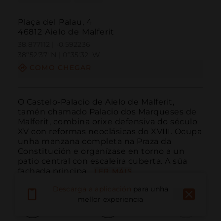
Plaça del Palau, 4
46812 Aielo de Malferit
38.877112 | -0.592236
38º52'37''N | 0º35'32''W
COMO CHEGAR
O Castelo‑Palacio de Aielo de Malferit, 
tamén chamado Palacio dos Marqueses de 
Malferit, combina orixe defensiva do século 
XV con reformas neoclásicas do XVIII. Ocupa 
unha manzana completa na Praza da 
Constitución e organízase en torno a un 
patio central con escaleira cuberta. A súa 
fachada principa...
LER MÁIS
Descarga a aplicación
para unha
mellor experiencia