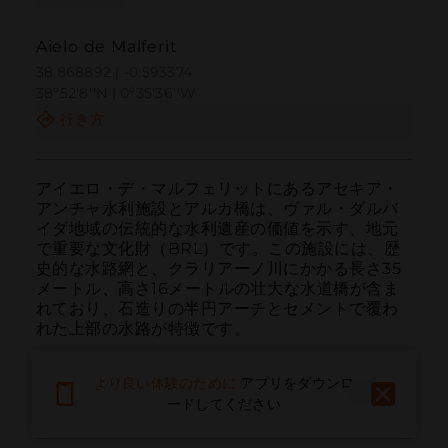
Aielo de Malferit
38.868892 | -0.593374
38º52'8''N | 0º35'36''W
行き方
アイエロ・デ・マルフェリットにあるアセキア・
アンチャ水利施設とアルカ橋は、ヴァル・ダルバ
イダ地域の伝統的な水利遺産の価値を示す、地元
で重要な文化財（BRL）です。この施設には、歴
史的な水路網と、クラリアーノ川にかかる長さ35
メートル、高さ16メートルの壮大な水道橋が含ま
れており、石造りの半円アーチとセメントで覆わ
れた上部の水路が特徴です。

この構造物は、共同灌漑の古代技術を反映してお
より良い体験のために
アプリをダウンロ
り、金属製の手すりやモルタルとレンガの覆いな
ードしてください
ど、元の要素を保持しています。