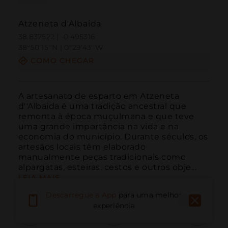
Atzeneta d'Albaida
38.837522 | -0.495316
38º50'15''N | 0º29'43''W
COMO CHEGAR
A artesanato de esparto em Atzeneta 
d''Albaida é uma tradição ancestral que 
remonta à época muçulmana e que teve 
uma grande importância na vida e na 
economia do município. Durante séculos, os 
artesãos locais têm elaborado 
manualmente peças tradicionais como 
alpargatas, esteiras, cestos e outros obje...
LEIA MAIS
Descarregue a App
para uma melhor
experiência